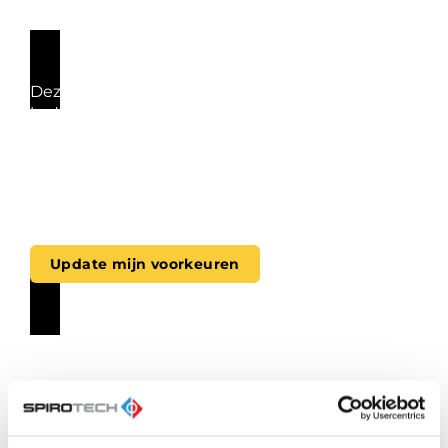
Deze video kan niet worden afgespeeld omdat
je de plaatsing van (marketing)cookies hebt
geweigerd. Wil je deze video toch bekijken, klik
dan op de onderstaande knop om jouw
voorkeuren aan te passen en toestemming te
geven voor marketingcookies.
Update mijn voorkeuren
Juist die combinatie is essentieel voor het
behoud van de waterkwaliteit. Door
zuurstofintrede zoveel mogelijk te beperken,