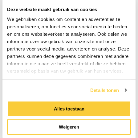
wordt de kans op corrosie, storingen en slijtage
Deze website maakt gebruik van cookies
aanzienlijk verkleind. Dat draagt niet alleen bij
aan een betere werking van de installatie, maar
We gebruiken cookies om content en advertenties te
ook aan een langere levensduur en lagere
personaliseren, om functies voor social media te bieden
onderhoudsbehoefte.
en om ons websiteverkeer te analyseren. Ook delen we
informatie over uw gebruik van onze site met onze
Ook de samenwerking tussen Radiar en
partners voor social media, adverteren en analyse. Deze
Spirotech speelt hierin een belangrijke rol. Vanaf
partners kunnen deze gegevens combineren met andere
het begin is er meegedacht over de juiste
informatie die u aan ze heeft verstrekt of die ze hebben
toepassing en afstemming van de producten.
verzameld op basis van uw gebruik van hun services.
Tijdens de inbedrijfstelling kijkt Spirotech mee
of alles goed is aangesloten, correct is ingesteld
en klaar is voor een optimale werking in de
Details tonen
praktijk.
Alles toestaan
De Blei in Leiden is daarmee een mooi
voorbeeld van hoe technische kennis, goede
samenwerking en aandacht voor waterkwaliteit
Weigeren
samenkomen in een installatie die klaar is voor
de toekomst. Niet alleen bij oplevering, maar