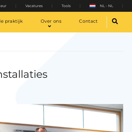
teur
Vacatures
Tools
NL - NL
de praktijk
Over ons
Contact
stallaties