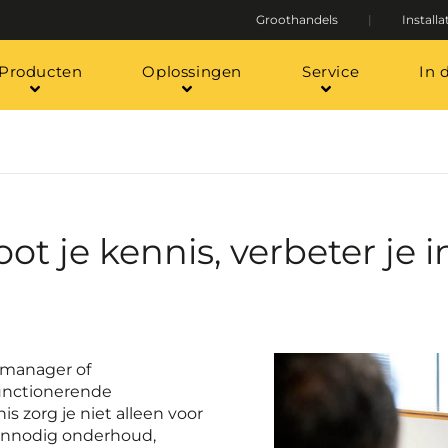
Groothandels
Installa
Producten
Oplossingen
Service
In 
 je kennis, verbeter je in
y manager of
unctionerende
is zorg je niet alleen voor
onnodig onderhoud,