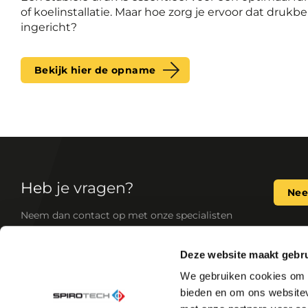
of koelinstallatie. Maar hoe zorg je ervoor dat drukbe
ingericht?
Bekijk hier de opname
Heb je vragen?
Nee
Neem dan contact op met onze specialisten
Deze website maakt gebru
Als de toonaangevende expert op het gebied va
We gebruiken cookies om c
ontwikkelen wij betrouwbare, standaard en op 
bieden en om ons websitev
voor jouw verwarmings- en koelingssystemen (