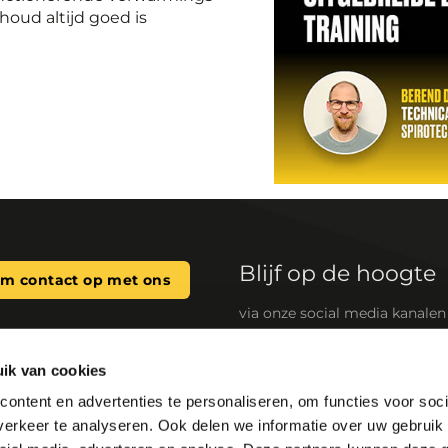
houd altijd goed is
Blijf op de hoogte
m contact op met ons
via onze social media kanalen
ik van cookies
n systeemwaterkwaliteit
Snelle links
ontent en advertenties te personaliseren, om functies voor soci
maat gemaakte oplossingen
SpiroSelect
erkeer te analyseren. Ook delen we informatie over uw gebruik 
HVAC-systemen). Onze
Zoek groothandel