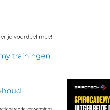
er je voordeel mee!
my trainingen
behoud
functionerende verwarmings-