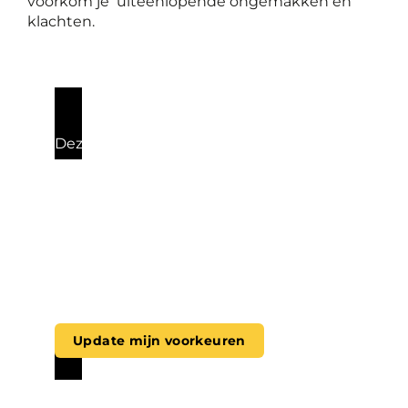
voorkom je uiteenlopende ongemakken en
klachten.
Deze video kan niet worden afgespeeld
omdat je de plaatsing van
(marketing)cookies hebt geweigerd. Wil
je deze video toch bekijken, klik dan op
de onderstaande knop om jouw
voorkeuren aan te passen en
toestemming te geven voor
marketingcookies.
Update mijn voorkeuren