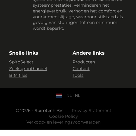
systeemprestaties, verminderen het
energieverbruik, verhogen het comfort en
voorkomen slijtage, waardoor stilstand als
gevolg van storingen tot een minimum
wordt beperkt.
Snelle links
Andere links
SpiroSelect
Producten
Zoek groothandel
Contact
BIM files
Tools
NL - NL
© 2026 - Spirotech BV
Privacy Statement
Cookie Policy
Verkoop- en leveringsvoorwaarden