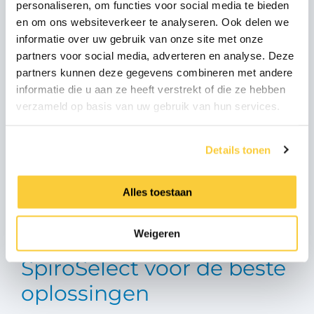
personaliseren, om functies voor social media te bieden
en om ons websiteverkeer te analyseren. Ook delen we
Wil je onze producten
informatie over uw gebruik van onze site met onze
partners voor social media, adverteren en analyse. Deze
kopen?
partners kunnen deze gegevens combineren met andere
informatie die u aan ze heeft verstrekt of die ze hebben
verzameld op basis van uw gebruik van hun services.
Onze producten worden verkocht via
professionele groothandels voor de
verwarmings- en installatietechniek. Zoek nu de
Details tonen
dichtstbijzijnde met onze handige groothandel
locator!
Alles toestaan
Zoek de groothandel in jouw buurt
Weigeren
SpiroSelect voor de beste
oplossingen