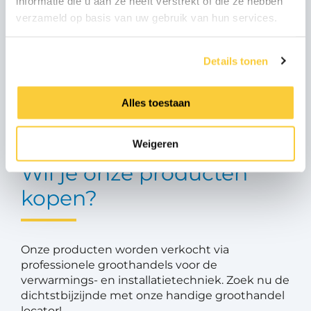
informatie die u aan ze heeft verstrekt of die ze hebben
verzameld op basis van uw gebruik van hun services.
Heb je een vraag over onze producten, onze
oplossingen of heb je advies nodig van onze
Details tonen
experts? Aarzel dan niet en neem contact op
met ons.
Alles toestaan
Neem contact op met ons
Weigeren
Wil je onze producten
kopen?
Onze producten worden verkocht via
professionele groothandels voor de
verwarmings- en installatietechniek. Zoek nu de
dichtstbijzijnde met onze handige groothandel
locator!