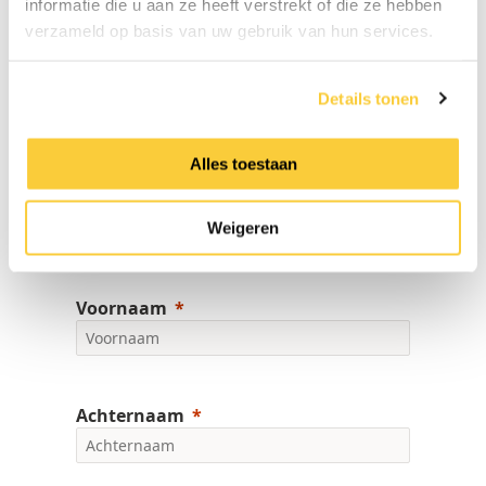
informatie die u aan ze heeft verstrekt of die ze hebben
Alle gegevens worden behandeld in
verzameld op basis van uw gebruik van hun services.
overeenstemming met de Wet Bescherming
Persoonsgegevens (GDPR), in het bijzonder art.
4 nr. 2 en art. 28 GDPR.
Details tonen
Alles toestaan
Bedrijfsnaam aanvrager
Weigeren
Voornaam
Achternaam