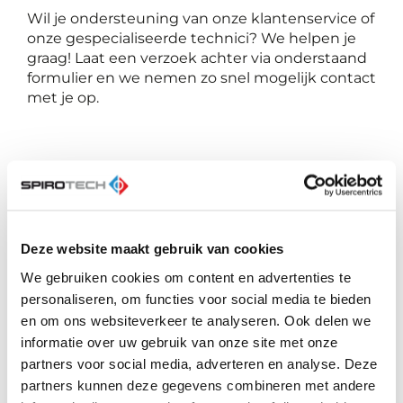
Wil je ondersteuning van onze klantenservice of
onze gespecialiseerde technici? We helpen je
graag! Laat een verzoek achter via onderstaand
formulier en we nemen zo snel mogelijk contact
met je op.
Zowel de hieronder genoemde apparaten als
het gehele systeem moeten elektrisch en
hydraulisch zijn aangesloten en in operationele
staat verkeren op het moment dat de service
Deze website maakt gebruik van cookies
wordt uitgevoerd door de technici van
Spirotech.
We gebruiken cookies om content en advertenties te
personaliseren, om functies voor social media te bieden
SpiroVent Superior - Vacuümontgassers
en om ons websiteverkeer te analyseren. Ook delen we
SpiroExpand - Expansieautomaten
informatie over uw gebruik van onze site met onze
SpiroExpand - Expansievaten
partners voor social media, adverteren en analyse. Deze
Spiropure - Vul- en navulsystemen
partners kunnen deze gegevens combineren met andere