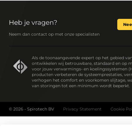
Heb je vragen?
Nee
Neem dan contact op met onze specialisten
Als de toonaangevende expert op het gebied va
ontwikkelen wij betrouwbare, standaard en op 
voor jouw verwarmings- en koelingssystemen (
producten verbeteren de systeemprestaties, ver
verhogen het comfort en voorkomen slijtage, wa
van storingen tot een minimum wordt beperkt.
© 2026 - Spirotech BV
Privacy Statement
Cookie Po