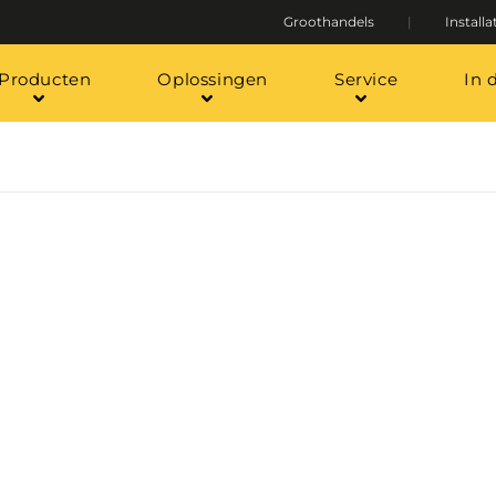
Groothandels
Installa
Producten
Oplossingen
Service
In 