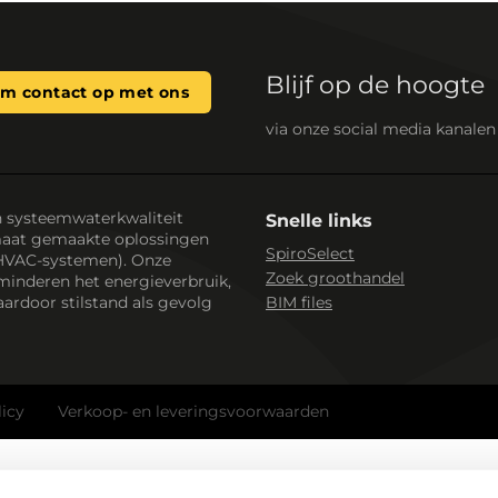
Blijf op de hoogte
m contact op met ons
via onze social media kanalen
n systeemwaterkwaliteit
Snelle links
maat gemaakte oplossingen
SpiroSelect
HVAC-systemen). Onze
Zoek groothandel
minderen het energieverbruik,
ardoor stilstand als gevolg
BIM files
licy
Verkoop- en leveringsvoorwaarden