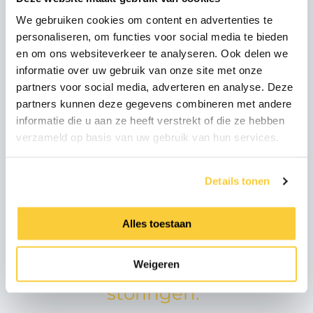
verwarmingsinstallaties
We gebruiken cookies om content en advertenties te
personaliseren, om functies voor social media te bieden
werkt een WKO-
en om ons websiteverkeer te analyseren. Ook delen we
installatie op een lagere
informatie over uw gebruik van onze site met onze
partners voor social media, adverteren en analyse. Deze
temperatuur, waardoor
partners kunnen deze gegevens combineren met andere
in het systeemwater
informatie die u aan ze heeft verstrekt of die ze hebben
verzameld op basis van uw gebruik van hun services.
aanwezige lucht en
vervuiling veel sneller
Details tonen
kan leiden tot corrosie.
Met als risico's een
Alles toestaan
ongewenst
rendementsverlies en
Weigeren
storingen."