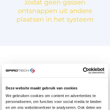
zodat geen gassen
ontsnappen uit andere
plaatsen in het systeem
Als we weer naar de grafiek van het systeem
kijken, zien we een laagst gemeten
gasconcentratie van 20,5 Nml/l. Dit vinden we in
het hoogste punt van het systeem. Maar een
Deze website maakt gebruik van cookies
systeem kan meerdere hoge punten hebben;
dan wordt het onmogelijk te voorspellen wat nu
We gebruiken cookies om content en advertenties te
precies het beste punt is om te ontgassen.
personaliseren, om functies voor social media te bieden
en om ons websiteverkeer te analyseren. Ook delen we