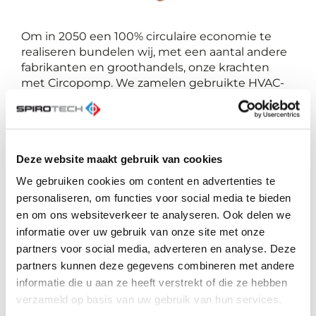
Om in 2050 een 100% circulaire economie te
realiseren bundelen wij, met een aantal andere
fabrikanten en groothandels, onze krachten
met Circopomp. We zamelen gebruikte HVAC-
materialen in, bij de groothandels en
installateurs aangesloten bij Circopomp, in de
daarvoor geplaatste Circopomp-inzamelbak.
Samen met de fabrikanten geven we deze
Deze website maakt gebruik van cookies
materialen een tweede leven als refurbished
product of we hergebruiken de grondstoffen
We gebruiken cookies om content en advertenties te
voor het maken van nieuwe producten
personaliseren, om functies voor social media te bieden
(remanufacture).
en om ons websiteverkeer te analyseren. Ook delen we
informatie over uw gebruik van onze site met onze
Circopomp verbindt alle schakels binnen de
partners voor social media, adverteren en analyse. Deze
HVAC-keten om gezamenlijk impact te creëren,
partners kunnen deze gegevens combineren met andere
grondstoffenverbruik te verminderen en het
informatie die u aan ze heeft verstrekt of die ze hebben
milieu te ontzien. De (volle) pallets worden in
verzameld op basis van uw gebruik van hun services.
een sociale werkplaats leeggehaald en
de