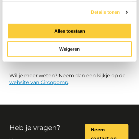
producten
worden
gesorteerd
voor verder be-
of verwerking. Deze benadering creëert
Details tonen
daarmee ook nog eens werkgelegenheid voor
mensen met een afstand tot de arbeidsmarkt
(SROI).
Alles toestaan
Met de inspanning van Circopomp bevorderen
Weigeren
we de circulaire economie en werken we aan
een duurzamere toekomst voor Nederland.
Wil je meer weten? Neem dan een kijkje op de
website van Circopomp
.
Heb je vragen?
Neem
contact op