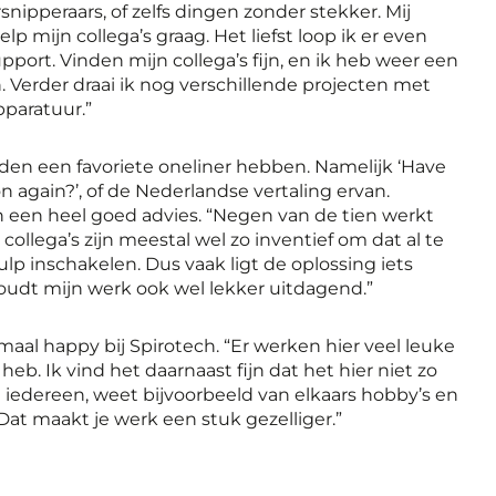
nipperaars, of zelfs dingen zonder stekker. Mij
elp mijn collega’s graag. Het liefst loop ik er even
pport. Vinden mijn collega’s fijn, en ik heb weer een
Verder draai ik nog verschillende projecten met
pparatuur.”
n een favoriete oneliner hebben. Namelijk ‘Have
on again?’, of de Nederlandse vertaling ervan.
 een heel goed advies. “Negen van de tien werkt
collega’s zijn meestal wel zo inventief om dat al te
lp inschakelen. Dus vaak ligt de oplossing iets
oudt mijn werk ook wel lekker uitdagend.”
maal happy bij Spirotech. “Er werken hier veel leuke
eb. Ik vind het daarnaast fijn dat het hier niet zo
na iedereen, weet bijvoorbeeld van elkaars hobby’s en
Dat maakt je werk een stuk gezelliger.”