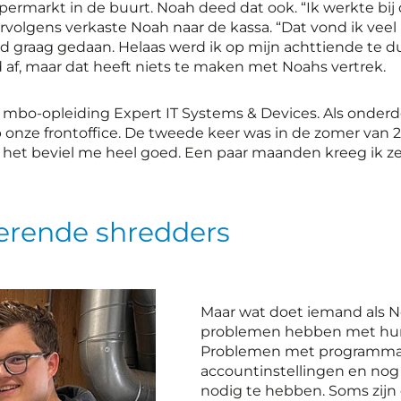
ermarkt in de buurt. Noah deed dat ook. “Ik werkte bij
Vervolgens verkaste Noah naar de kassa. “Dat vond ik veel 
d graag gedaan. Helaas werd ik op mijn achttiende te du
 af, maar dat heeft niets te maken met Noahs vertrek.
-opleiding Expert IT Systems & Devices. Als onderdeel v
ze frontoffice. De tweede keer was in de zomer van 2022.
t het beviel me heel goed. Een paar maanden kreeg ik zelf
erende shredders
Maar wat doet iemand als No
problemen hebben met hun 
Problemen met programma’s
accountinstellingen en nog 
nodig te hebben. Soms zijn 