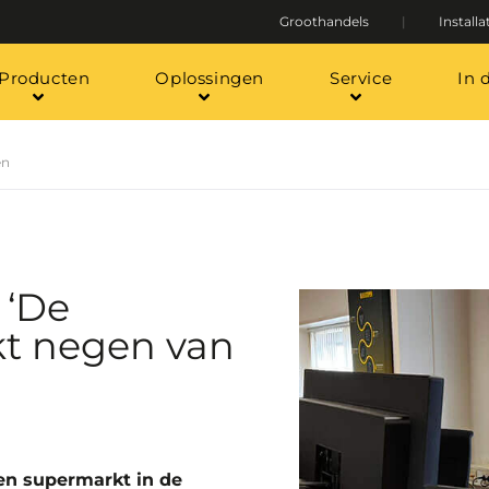
Groothandels
Installa
Producten
Oplossingen
Service
In 
en
 ‘De
kt negen van
een supermarkt in de