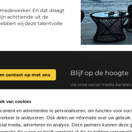
eskmedewerker. En dat draagt
 zijn achttiende uit de
bben wij deze talentvolle
Blijf op de hoogte
m contact op met ons
via onze social media kanalen
ik van cookies
n systeemwaterkwaliteit
Snelle links
ontent en advertenties te personaliseren, om functies voor soci
maat gemaakte oplossingen
SpiroSelect
erkeer te analyseren. Ook delen we informatie over uw gebruik 
HVAC-systemen). Onze
Zoek groothandel
cial media, adverteren en analyse. Deze partners kunnen deze
minderen het energieverbruik,
ardoor stilstand als gevolg
BIM files
ormatie die u aan ze heeft verstrekt of die ze hebben verzameld