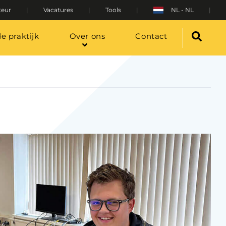
teur
Vacatures
Tools
NL - NL
de praktijk
Over ons
Contact