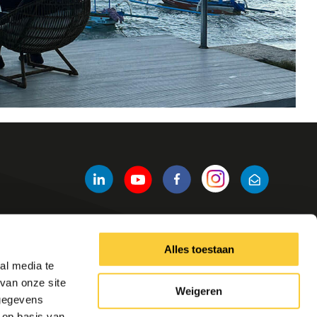
Alles toestaan
Andere links
al media te
Producten
van onze site
Weigeren
Contact
 gegevens
Tools
 op basis van