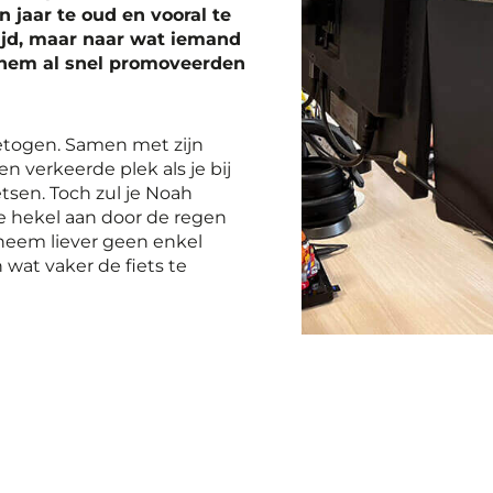
n jaar te oud en vooral te
tijd, maar naar wat iemand
e hem al snel promoveerden
etogen. Samen met zijn
n verkeerde plek als je bij
etsen. Toch zul je Noah
me hekel aan door de regen
k neem liever geen enkel
n wat vaker de fiets te