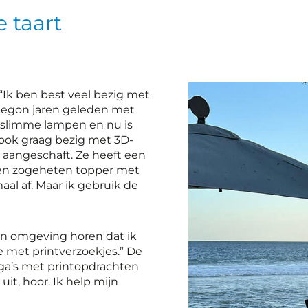
e taart
 “Ik ben best veel bezig met
begon jaren geleden met
 slimme lampen en nu is
r ook graag bezig met 3D-
 aangeschaft. Ze heeft een
een zogeheten topper met
al af. Maar ik gebruik de
ijn omgeving horen dat ik
 met printverzoekjes.” De
lega’s met printopdrachten
it, hoor. Ik help mijn