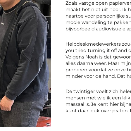
Zoals vastgelopen papiervers
maakt het niet uit hoor. Ik h
naartoe voor persoonlijke su
mooie wandeling te pakken. 
bijvoorbeeld audiovisuele a
Helpdeskmedewerkers zoude
you tried turning it off and 
Volgens Noah is dat gewoon
alles daarna weer. Maar mijn 
proberen voordat ze onze hu
minder voor de hand. Dat h
De twintiger voelt zich hele
mensen met wie ik een klik h
massaal is. Je kent hier bij
kunt daar leuk over praten. 