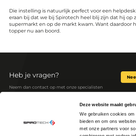
Die instelling is natuurlijk perfect voor een helpd
eraan bij dat we bij Spirotech heel blij zijn dat hij op
supermarkt en op de markt kwam. Want daardoor he
topper nu aan boord.
Heb je vragen?
Nee
Neem dan contact op met onze specialisten
Deze website maakt gebru
Als de toonaangevende expert op het gebied va
We gebruiken cookies om c
ontwikkelen wij betrouwbare, standaard en op 
bieden en om ons websitev
voor jouw verwarmings- en koelingssystemen (
met onze partners voor so
producten verbeteren de systeemprestaties, ver
verhogen het comfort en voorkomen slijtage, wa
combineren met andere inf