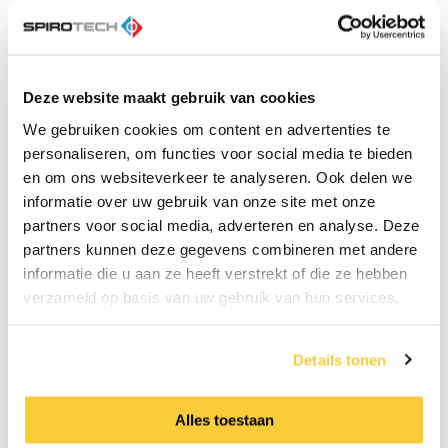
Of hij vaak met lege handen weer in zijn auto
stapt, na een bedrijfsbezoek? “Nee, ik merk juist
dat er heel veel interesse is in onze producten.
Spirotech is een bekende, gerenommeerde
Deze website maakt gebruik van cookies
naam. Omdat ik Spirotech vertegenwoordig,
gaan er veel deuren open. We worden echt wel
We gebruiken cookies om content en advertenties te
serieus genomen. Dat komt ook door ons
personaliseren, om functies voor social media te bieden
imago. We staan erom bekend dat we doorgaan
en om ons websiteverkeer te analyseren. Ook delen we
tot er een oplossing is voor een bepaald
informatie over uw gebruik van onze site met onze
probleem. Onze vakmensen mogen graag een
partners voor social media, adverteren en analyse. Deze
mooie puzzel oplossen en we gaan verder waar
partners kunnen deze gegevens combineren met andere
anderen ophouden. Daardoor staan we goed
informatie die u aan ze heeft verstrekt of die ze hebben
bekend in onze sector. Het beschrijft ook hoe ik
verzameld op basis van uw gebruik van hun services.
werk: ver gaan voor onze klanten, mezelf in hen
verplaatsen en iets bieden waar ze op de
langere termijn beter mee af zijn.”
Details tonen
Alles toestaan