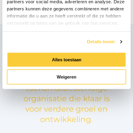
partners voor social media, adverteren en analyse. Deze
toekomstbestendige realisatie van de
partners kunnen deze gegevens combineren met andere
nieuwbouw.
informatie die u aan ze heeft verstrekt of die ze hebben
verzameld op basis van uw gebruik van hun services.
Details tonen
Spirotech ziet de
nieuwbouw als een
Alles toestaan
belangrijke basis voor
een
Weigeren
toekomstbestendige
organisatie die klaar is
voor verdere groei en
ontwikkeling.