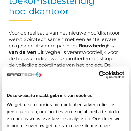
toekomstbestendig
hoofdkantoor
Voor de realisatie van het nieuwe hoofdkantoor
werkt Spirotech samen met een aantal ervaren
en gespecialiseerde partners.
Bouwbedrijf L.
van de Ven
uit Veghel is verantwoordelijk voor
de bouwkundige werkzaamheden, de sloop en
de volledige coördinatie van het project. De
werktuigbouwkundige installaties
worden
uitgevoerd door
Van Hout Installatietechniek
uit Veldhoven en de
elektrotechnische
installaties
door
Elektro Vogels
uit Helmond.
Deze website maakt gebruik van cookies
Het
proces- en projectmanagement
van het
totale traject wordt begeleid door
Laride
uit
We gebruiken cookies om content en advertenties te
Veldhoven. In deze rol ondersteunt Laride
personaliseren, om functies voor social media te bieden
Spirotech bij de planvorming, besluitvorming en
en om ons websiteverkeer te analyseren. Ook delen we
de beheersing van planning, kwaliteit en
informatie over uw gebruik van onze site met onze
budget, met als doel een zorgvuldige en