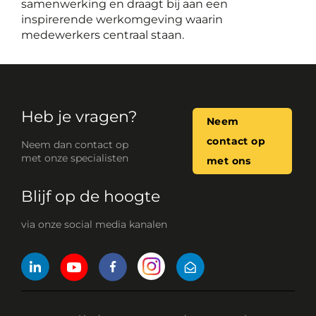
samenwerking en draagt bij aan een
inspirerende werkomgeving waarin
medewerkers centraal staan.
Heb je vragen?
Neem
contact op
Neem dan contact op
met onze specialisten
met ons
Blijf op de hoogte
via onze social media kanalen