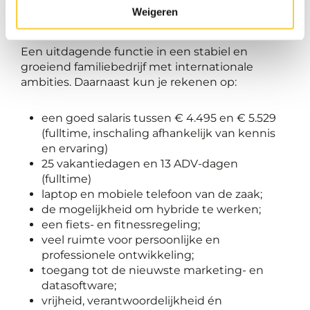
Wat bieden we jou?
Weigeren
Een uitdagende functie in een stabiel en
groeiend familiebedrijf met internationale
ambities. Daarnaast kun je rekenen op:
een goed salaris tussen € 4.495 en € 5.529
(fulltime, inschaling afhankelijk van kennis
en ervaring)
25 vakantiedagen en 13 ADV-dagen
(fulltime)
laptop en mobiele telefoon van de zaak;
de mogelijkheid om hybride te werken;
een fiets- en fitnessregeling;
veel ruimte voor persoonlijke en
professionele ontwikkeling;
toegang tot de nieuwste marketing- en
datasoftware;
vrijheid, verantwoordelijkheid én