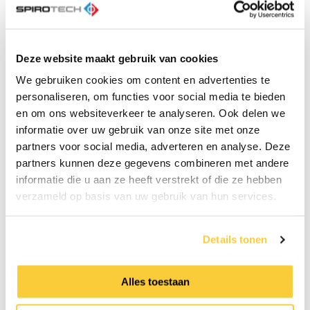
het vermogen om complexe datasets te
analyseren en te vertalen naar concrete
acties;
Deze website maakt gebruik van cookies
commercieel inzicht en gevoel voor
doelgroep en markt;
We gebruiken cookies om content en advertenties te
sterke communicatieve vaardigheden en
personaliseren, om functies voor social media te bieden
overtuigingskracht;
en om ons websiteverkeer te analyseren. Ook delen we
een gestructureerde en resultaatgerichte
informatie over uw gebruik van onze site met onze
manier van werken;
partners voor social media, adverteren en analyse. Deze
ervaring met projectmatig werken;
partners kunnen deze gegevens combineren met andere
uitstekende beheersing van Nederlands en
informatie die u aan ze heeft verstrekt of die ze hebben
Engels, zowel mondeling als schriftelijk.
verzameld op basis van uw gebruik van hun services.
Je beschikt over HBO werk- en denkniveau en
hebt je bewezen in een soortgelijke rol, bij
Details tonen
voorkeur in een technische omgeving.
Alles toestaan