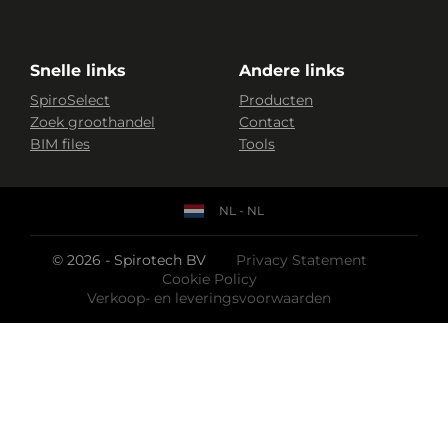
Snelle links
Andere links
SpiroSelect
Producten
Zoek groothandel
Contact
BIM files
Tools
NL - NL
© 2026 - Spirotech BV
Privacy Statement
Cookie Policy
Verkoop- en leveringsvoorwaarden