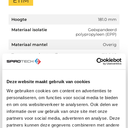
ETIM
Hoogte
181.0 mm
Materiaal isolatie
Geëxpandeerd
polypropyleen (EPP)
Materiaal mantel
Overig
Temperatuurbestendig
110.0 °C
tot
Kleur
Zwart
Diameter
150.0 mm
Deze website maakt gebruik van cookies
We gebruiken cookies om content en advertenties te
personaliseren, om functies voor social media te bieden
en om ons websiteverkeer te analyseren. Ook delen we
informatie over uw gebruik van onze site met onze
Downloads
partners voor social media, adverteren en analyse. Deze
partners kunnen deze gegevens combineren met andere