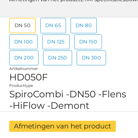
DN 50
DN 65
DN 80
DN 100
DN 125
DN 150
DN 200
DN 250
DN 300
Artikelnummer
HD050F
Producttype
SpiroCombi -DN50 -Flens
-HiFlow -Demont
Afmetingen van het product