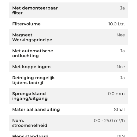
Met demonteerbaar
Ja
filter
Filtervolume
10.0 Ltr.
Magneet
Nee
Werkingsprincipe
Met automatische
Ja
ontluchting
Met koppelingen
Nee
Reiniging mogelijk
Ja
tijdens bedrijf
Sprongafstand
0.0 mm
ingang/uitgang
Materiaal aansluiting
Staal
Nom.
0.0 - 25.0 m³/h
stroomsnelheid
Flens standaard
DIN