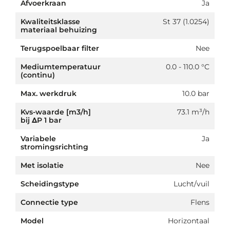
Afvoerkraan
Ja
Kwaliteitsklasse
St 37 (1.0254)
materiaal behuizing
Terugspoelbaar filter
Nee
Mediumtemperatuur
0.0 - 110.0 °C
(continu)
Max. werkdruk
10.0 bar
Kvs-waarde [m3/h]
73.1 m³/h
bij ΔP 1 bar
Variabele
Ja
stromingsrichting
Met isolatie
Nee
Scheidingstype
Lucht/vuil
Connectie type
Flens
Model
Horizontaal