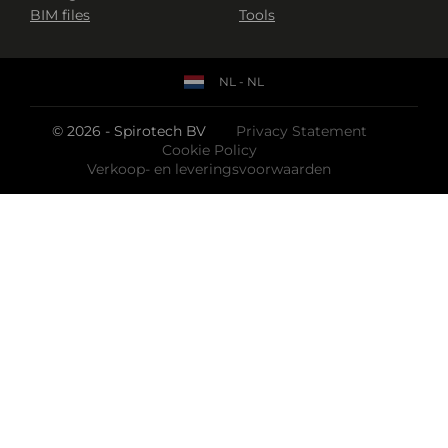
BIM files
Tools
NL - NL
© 2026 - Spirotech BV
Privacy Statement
Cookie Policy
Verkoop- en leveringsvoorwaarden