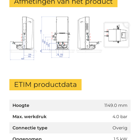
Afmetingen van het product
ETIM productdata
Hoogte
1149.0 mm
Max. werkdruk
4.0 bar
Connectie type
Overig
Opgenomen
1.5 kW