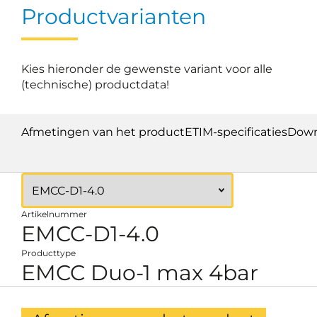
Productvarianten
Kies hieronder de gewenste variant voor alle
(technische) productdata!
Afmetingen van het product
ETIM-specificaties
Down
Artikelnummer
EMCC-D1-4.0
Producttype
EMCC Duo-1 max 4bar