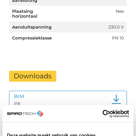
aansluiting
Plaatsing
Nee
horizontaal
Aansluitspanning
230.0 V
Compressieklasse
PN 10
Downloads
BIM
zip
Product Data Sheet
pdf
Deze website maakt gebruik van cookies