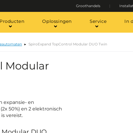
Groothandels
Installa
Producten
Oplossingen
Service
In 
ieautomaten
SpiroExpand TopControl Modular DUO Twin
l Modular
h expansie- en
2x 50%) en 2 elektronisch
s vereist.
l Modular DUO