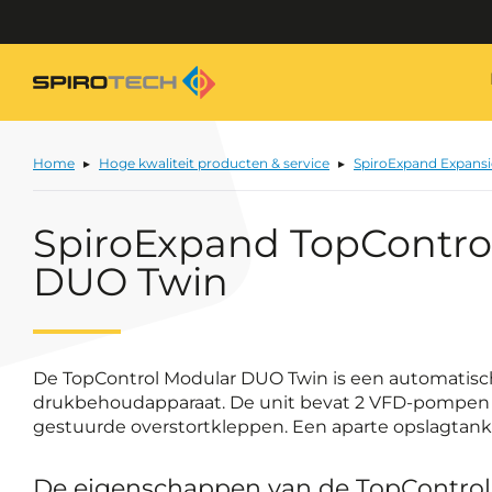
Home
Hoge kwaliteit producten & service
SpiroExpand Expans
SpiroExpand TopContro
DUO Twin
De TopControl Modular DUO Twin is een automatisc
drukbehoudapparaat. De unit bevat 2 VFD-pompen (
gestuurde overstortkleppen. Een aparte opslagtank i
De eigenschappen van de TopContro