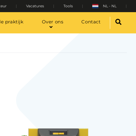
teur
Vacatures
Tools
NL - NL
de praktijk
Over ons
Contact