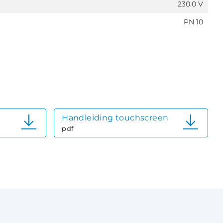
230.0 V
PN 10
Handleiding touchscreen
pdf