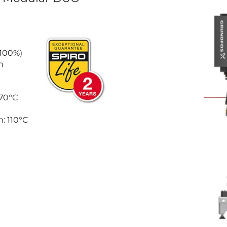
 100%)
n
 70°C
: 110°C