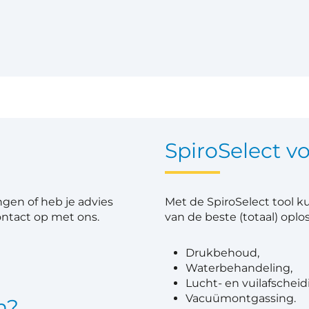
SpiroSelect v
ngen of heb je advies
Met de SpiroSelect tool k
ontact op met ons.
van de beste (totaal) opl
Drukbehoud,
Waterbehandeling,
Lucht- en vuilafscheid
Vacuümontgassing.
n?