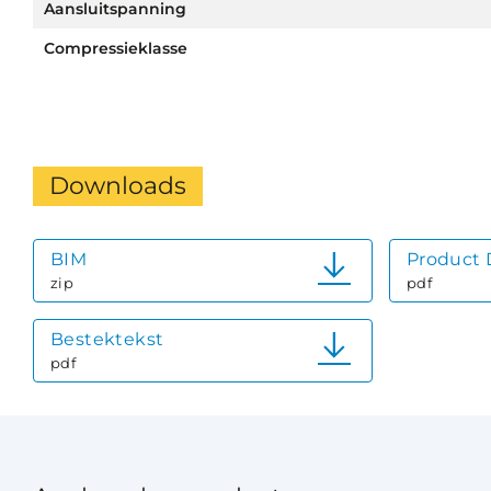
Aansluitspanning
Compressieklasse
Downloads
BIM
Product 
zip
pdf
Bestektekst
pdf