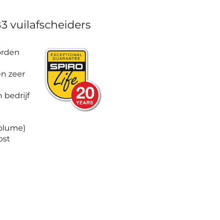
 vuilafscheiders
orden
en zeer
 bedrijf
Volume)
ost