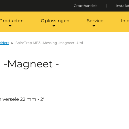
Groothandels
Installa
Producten
Oplossingen
Service
In 
eiders
SpiroTrap MB3 -Messing -Magneet -Uni
 -Magneet -
iversele 22 mm - 2"