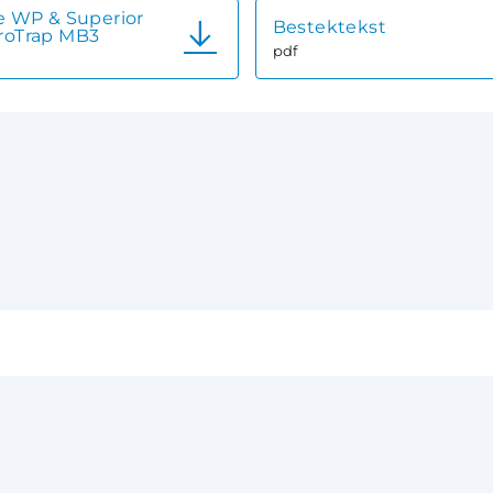
ie WP & Superior
Bestektekst
iroTrap MB3
pdf