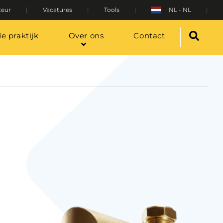
teur
Vacatures
Tools
NL - NL
de praktijk
Over ons
Contact