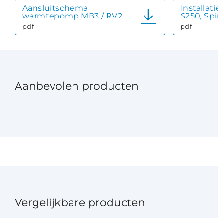
Aansluitschema
Installat
warmtepomp MB3 / RV2
S250, Sp
pdf
pdf
Aanbevolen producten
Vergelijkbare producten