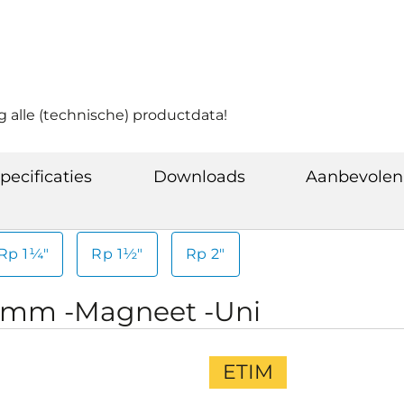
g alle (technische) productdata!
pecificaties
Downloads
Aanbevolen
Rp 1¼"
Rp 1½"
Rp 2"
22mm -Magneet -Uni
ETIM