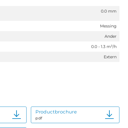
0.0 mm
Messing
Ander
0.0 - 1.3 m³/h
Extern
Productbrochure
pdf