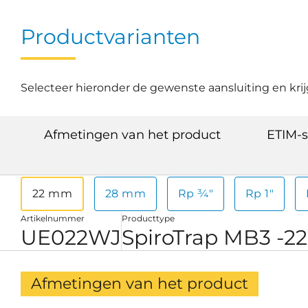
Productvarianten
Selecteer hieronder de gewenste aansluiting en krij
Afmetingen van het product
ETIM-s
22 mm
28 mm
Rp ¾"
Rp 1"
Artikelnummer
Producttype
UE022WJ
SpiroTrap MB3 -
Afmetingen van het product