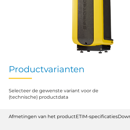
Productvarianten
Selecteer de gewenste variant voor de
(technische) productdata
Afmetingen van het product
ETIM-specificaties
Down