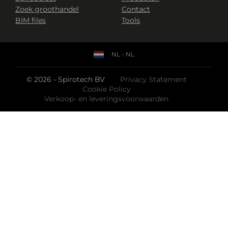
Zoek groothandel
Contact
BIM files
Tools
NL - NL
© 2026 - Spirotech BV
Privacy Statement
Cookie Policy
Verkoop- en leveringsvoorwaarden