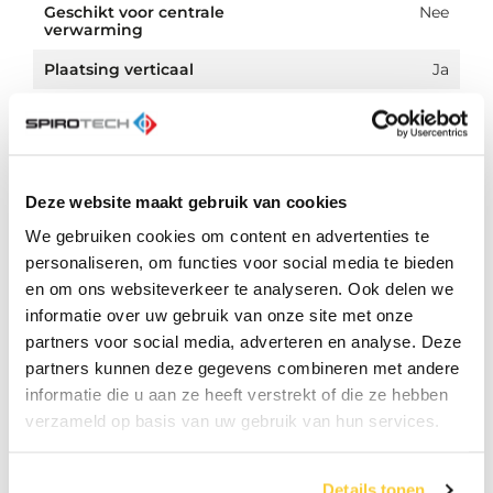
Geschikt voor centrale
Nee
verwarming
Plaatsing verticaal
Ja
Met poten
Nee
Materiaal
Ethyleen Propyleen Dieen
membraan/balg
Monomeer (EPDM)
Deze website maakt gebruik van cookies
Met aftap
Ja
We gebruiken cookies om content en advertenties te
Met veiligheidsventiel
Ja
personaliseren, om functies voor social media te bieden
Met
Ja
en om ons websiteverkeer te analyseren. Ook delen we
bevestigingsmateriaal
informatie over uw gebruik van onze site met onze
partners voor social media, adverteren en analyse. Deze
Max. glycolmengsel
60.0 %
partners kunnen deze gegevens combineren met andere
Geschikt voor
Nee
informatie die u aan ze heeft verstrekt of die ze hebben
tapwater
verzameld op basis van uw gebruik van hun services.
Max. ethanolmengsel
60.0 %
Geschikt voor
Nee
Details tonen