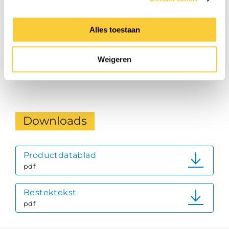
zonnecollectorcircuit
Voordruk
3.5 bar
Alles toestaan
Met vaste wandsteun
Ja
Geschikt voor koeling
Ja
Weigeren
Downloads
Productdatablad
pdf
Bestektekst
pdf