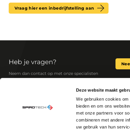
Vraag hier een inbedrijfstelling aan
Heb je vragen?
Nee
Neem dan contact op met onze specialisten
Deze website maakt gebru
Als de toonaangevende expert op het gebied va
We gebruiken cookies om c
ontwikkelen wij betrouwbare, standaard en op 
bieden en om ons websitev
voor jouw verwarmings- en koelingssystemen (
producten verbeteren de systeemprestaties, ver
met onze partners voor so
verhogen het comfort en voorkomen slijtage, wa
combineren met andere inf
van storingen tot een minimum wordt beperkt.
uw gebruik van hun servic