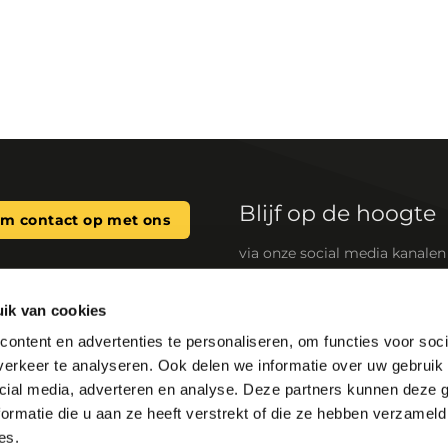
Blijf op de hoogte
m contact op met ons
via onze social media kanalen
ik van cookies
n systeemwaterkwaliteit
Snelle links
ontent en advertenties te personaliseren, om functies voor soci
maat gemaakte oplossingen
SpiroSelect
erkeer te analyseren. Ook delen we informatie over uw gebruik 
HVAC-systemen). Onze
Zoek groothandel
minderen het energieverbruik,
cial media, adverteren en analyse. Deze partners kunnen deze
ardoor stilstand als gevolg
BIM files
ormatie die u aan ze heeft verstrekt of die ze hebben verzameld
es.