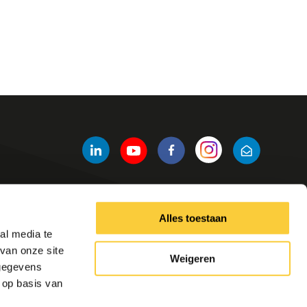
Alles toestaan
Andere links
al media te
Producten
van onze site
Weigeren
Contact
 gegevens
Tools
 op basis van