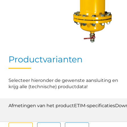
Productvarianten
Selecteer hieronder de gewenste aansluiting en
krijg alle (technische) productdata!
Afmetingen van het product
ETIM-specificaties
Down