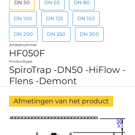
DN 50
DN 65
DN 80
DN 100
DN 125
DN 150
DN 200
DN 250
DN 300
Artikelnummer
HF050F
Producttype
SpiroTrap -DN50 -HiFlow -
Flens -Demont
Afmetingen van het product