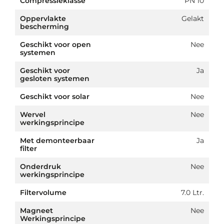
Compressieklasse
PN 10
Oppervlakte
Gelakt
bescherming
Geschikt voor open
Nee
systemen
Geschikt voor
Ja
gesloten systemen
Geschikt voor solar
Nee
Wervel
Nee
werkingsprincipe
Met demonteerbaar
Ja
filter
Onderdruk
Nee
werkingsprincipe
Filtervolume
7.0 Ltr.
Magneet
Nee
Werkingsprincipe