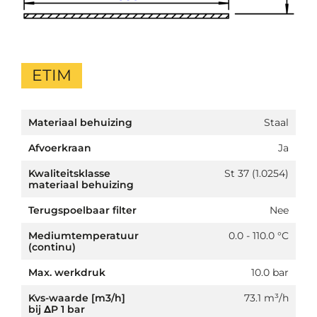
ETIM
Materiaal behuizing
Staal
Afvoerkraan
Ja
Kwaliteitsklasse
St 37 (1.0254)
materiaal behuizing
Terugspoelbaar filter
Nee
Mediumtemperatuur
0.0 - 110.0 °C
(continu)
Max. werkdruk
10.0 bar
Kvs-waarde [m3/h]
73.1 m³/h
bij ΔP 1 bar